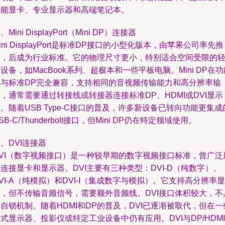
性能显卡、专业显示器和高端笔记本。
、Mini DisplayPort（Mini DP）连接器
ini DisplayPort是标准DP接口的小型化版本，由苹果公司率先推
广，后成为行业标准。它的物理尺寸更小，特别适合空间受限的
设备，如MacBook系列、超极本和一些平板电脑。Mini DP在功
上与标准DP完全兼容，支持相同的音视频传输能力和高分辨率输
，通常需要通过转接线或转接器连接标准DP、HDMI或DVI显示
。随着USB Type-C接口的普及，许多新设备已转向功能更集成
SB-C/Thunderbolt接口，但Mini DP仍在特定领域使用。
、DVI连接器
DVI（数字视频接口）是一种较早期的数字视频接口标准，曾广泛
连接显卡和显示器。DVI主要有三种类型：DVI-D（纯数字）、
VI-A（纯模拟）和DVI-I（集成数字与模拟）。它支持高分辨率显
示，但不传输音频信号，需要额外音频线。DVI接口体积较大，不
自锁机制。随着HDMI和DP的普及，DVI已逐渐被取代，但在一
式显示器、投影仪或特定工业设备中仍有应用。DVI与DP/HDMI